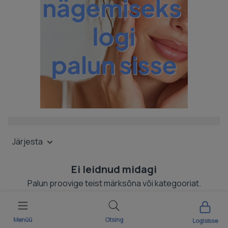
Järjesta
Ei leidnud midagi
Palun proovige teist märksõna või kategooriat.
Menüü
Otsing
Logi sisse