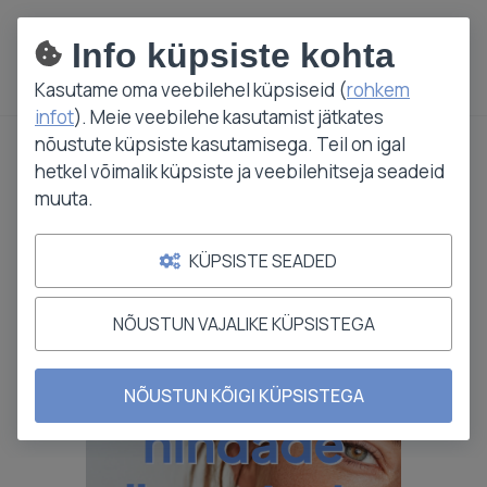
E-R 9:00-17:00
Info küpsiste kohta
Kasutame oma veebilehel küpsiseid (
rohkem
infot
). Meie veebilehe kasutamist jätkates
nõustute küpsiste kasutamisega. Teil on igal
hetkel võimalik küpsiste ja veebilehitseja seadeid
muuta.
Päikesekaitse
KÜPSISTE SEADED
Päikesekaitse näole
NÕUSTUN VAJALIKE KÜPSISTEGA
NÕUSTUN KÕIGI KÜPSISTEGA